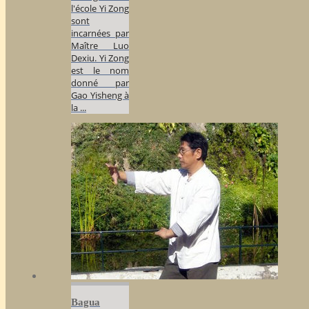
l'école Yi Zong
sont
incarnées par
Maître Luo
Dexiu. Yi Zong
est le nom
donné par
Gao Yisheng à
la ...
Bagua