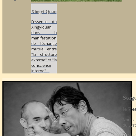
Xingyi Quan
l'essence du
Xingyiquan
dans la
manifestation
de l'échange
mutuel entre
"la structure
externe" et "la
conscience
interne" ...
Stag
le 7 
Nous au
du Sys
Ce stag