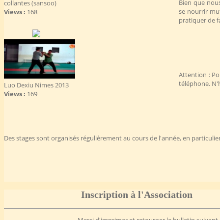
Bien que nous
collantes (sansoo)
se nourrir mu
Views :
168
pratiquer de f
Attention : Po
téléphone. N'h
Luo Dexiu Nimes 2013
Views :
169
Des stages sont organisés régulièrement au cours de l'année, en particulier
Inscription à l'Association