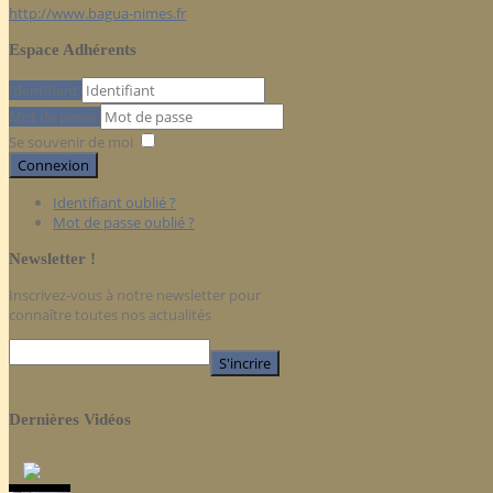
http://www.bagua-nimes.fr
Espace Adhérents
Identifiant
Mot de passe
Se souvenir de moi
Connexion
Identifiant oublié ?
Mot de passe oublié ?
Newsletter !
Inscrivez-vous à notre newsletter pour
connaître toutes nos actualités
Dernières Vidéos