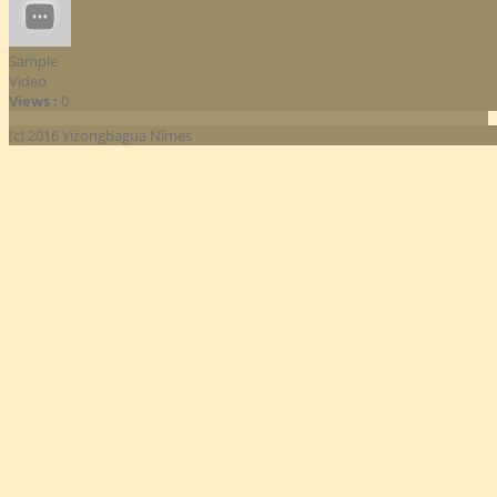
Sample
Video
Views :
0
(c) 2016 Yizongbagua Nîmes