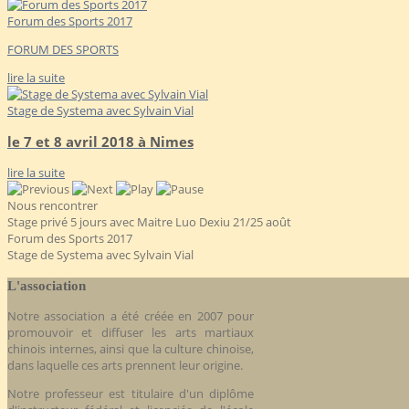
Forum des Sports 2017
FORUM DES SPORTS
lire la suite
Stage de Systema avec Sylvain Vial
le 7 et 8 avril 2018 à Nimes
lire la suite
Nous rencontrer
Stage privé 5 jours avec Maitre Luo Dexiu 21/25 août
Forum des Sports 2017
Stage de Systema avec Sylvain Vial
L'association
Notre association a été créée en 2007 pour
promouvoir et diffuser les arts martiaux
chinois internes, ainsi que la culture chinoise,
dans laquelle ces arts prennent leur origine.
Notre professeur est titulaire d'un diplôme