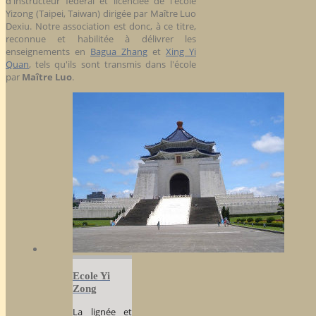
d'instructeur fédéral et licenciée de l'école
Yizong (Taipei, Taiwan) dirigée par Maître Luo
Dexiu. Notre association est donc, à ce titre,
reconnue et habilitée à délivrer les
enseignements en
Bagua Zhang
et
Xing Yi
Quan
, tels qu'ils sont transmis dans l'école
par
Maître Luo
.
Ecole Yi
Zong
La lignée et