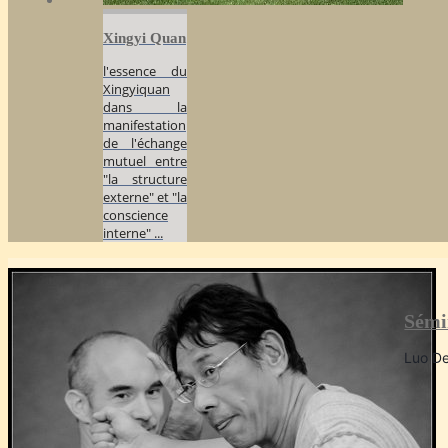
Xingyi Quan
l'essence du
Xingyiquan
dans la
manifestation
de l'échange
mutuel entre
"la structure
externe" et "la
conscience
interne" ...
Sémi
Luo De