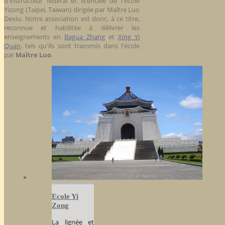
d'instructeur fédéral et licenciée de l'école
Yizong (Taipei, Taiwan) dirigée par Maître Luo
Dexiu. Notre association est donc, à ce titre,
reconnue et habilitée à délivrer les
enseignements en
Bagua Zhang
et
Xing Yi
Quan
, tels qu'ils sont transmis dans l'école
par
Maître Luo
.
Ecole Yi
Zong
La lignée et