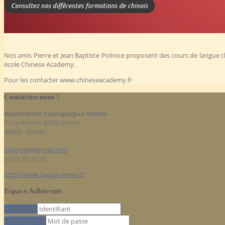
Nos amis Pierre et Jean Baptiste Polinice proposent des cours de langue c
école Chinese Academy.
Pour les contacter www.chineseacademy.fr
Contactez-nous !
Association Yizongbagua Nimes
9 rue Rivarol 30000 Nîmes
30000 - Nîmes
yizong30@gmail.com
07 69 39 39 53
http://www.bagua-nimes.fr
Espace Adhérents
Identifiant
Mot de passe