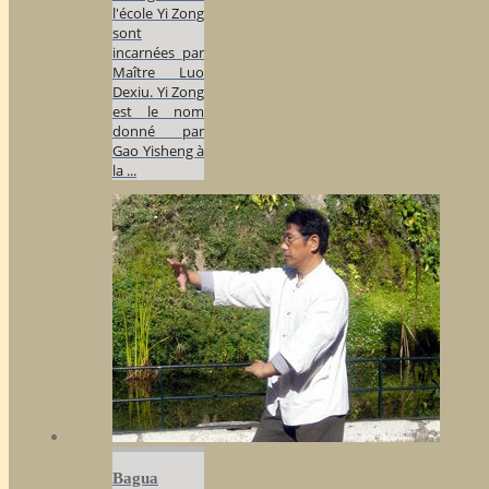
l'école Yi Zong
sont
incarnées par
Maître Luo
Dexiu. Yi Zong
est le nom
donné par
Gao Yisheng à
la ...
Bagua