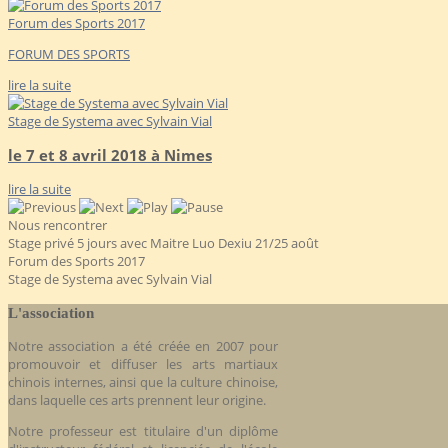
Forum des Sports 2017
FORUM DES SPORTS
lire la suite
Stage de Systema avec Sylvain Vial
le 7 et 8 avril 2018 à Nimes
lire la suite
Nous rencontrer
Stage privé 5 jours avec Maitre Luo Dexiu 21/25 août
Forum des Sports 2017
Stage de Systema avec Sylvain Vial
L'association
Notre association a été créée en 2007 pour
promouvoir et diffuser les arts martiaux
chinois internes, ainsi que la culture chinoise,
dans laquelle ces arts prennent leur origine.
Notre professeur est titulaire d'un diplôme