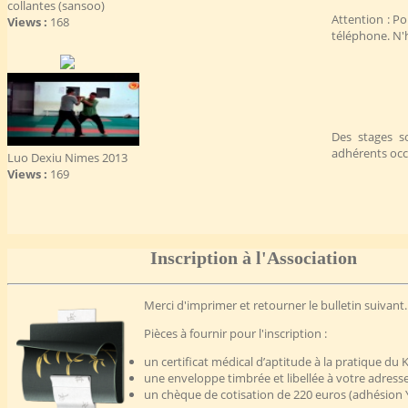
collantes (sansoo)
Attention : Po
Views :
168
téléphone. N'h
Des stages so
adhérents occa
Luo Dexiu Nimes 2013
Views :
169
Inscription à l'Association
Merci d'imprimer et retourner le bulletin suivant.
Pièces à fournir pour l'inscription :
un certificat médical d’aptitude à la pratique du
une enveloppe timbrée et libellée à votre adress
un chèque de cotisation de 220 euros (adhésion 